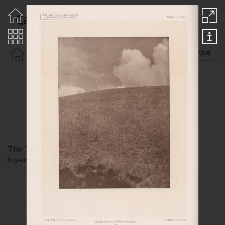
Carr Sydney H.
Rechercher par :
Auteur
Thématique
The Top of the World
Royaume-Uni