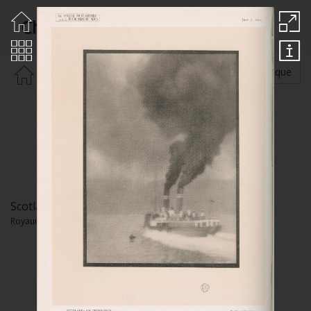
Chapman John
Rechercher par :
Auteur
Thématique
Scotland – An Impression
Royaume-Uni