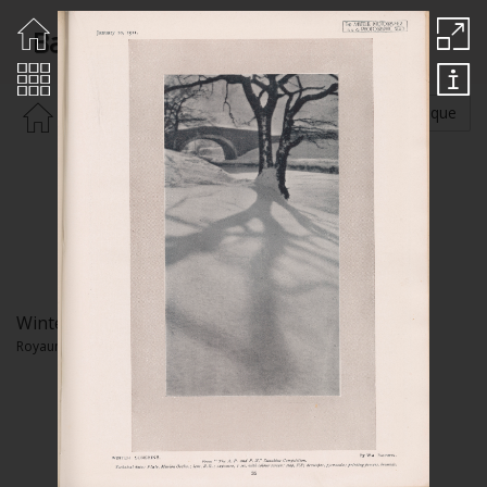
Baldwin William
Rechercher par :
Auteur
Thématique
Winter Sunshine
Royaume-Uni