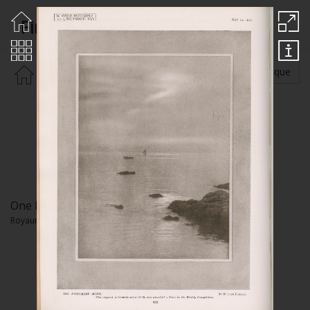
Findlay William
Rechercher par :
Auteur
Thématique
One Midsummer Morn
Royaume-Uni