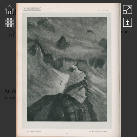
Albert Max
Rechercher par :
Auteur
Thématique
An Alpine Episode
Suisse