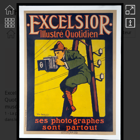
Thouroude de Losques Daniel
Rechercher par :
Auteur
Excelsior Illustré
Quotidien / Collections
musée Nicéphore Niépce
1 - La photographie de presse
dans les années 1930