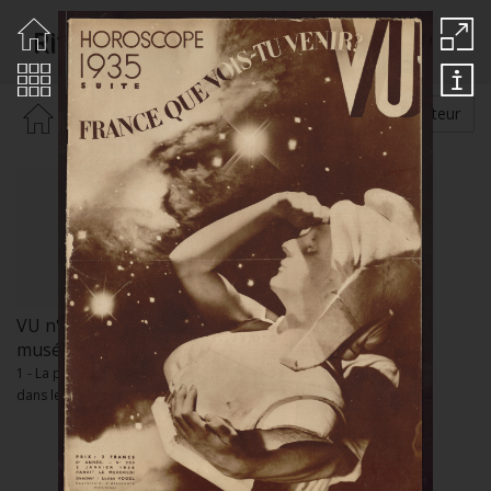
Ritchey
Rechercher par :
Auteur
VU n°355 / Collections
musée Nicéphore Niépce
1 - La photographie de presse
dans les années 1930