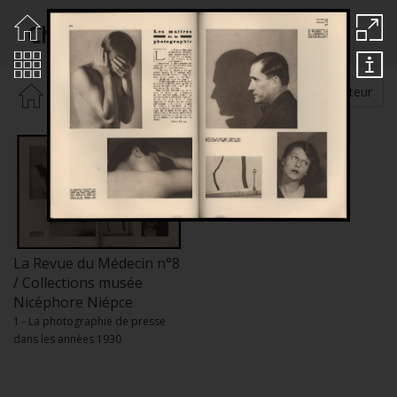
Chevalier Yvonne
Rechercher par :
Auteur
La Revue du Médecin n°8
/ Collections musée
Nicéphore Niépce
1 - La photographie de presse
dans les années 1930