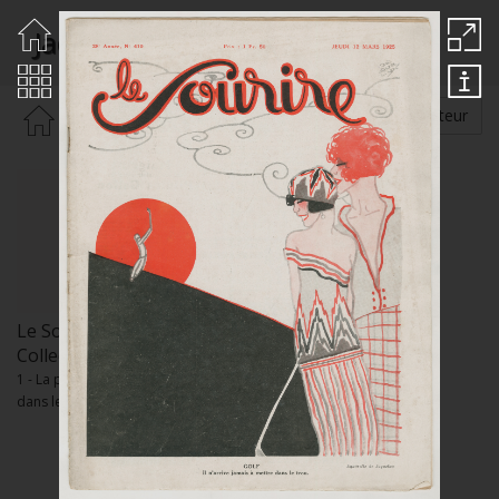
Jaquelux
Rechercher par :
Auteur
Le Sourire n°428 /
Collection particulière
1 - La photographie de presse
dans les années 1930