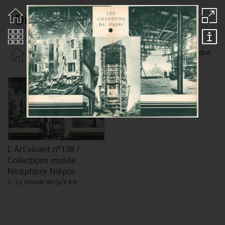
Dmochowsky A.
Rechercher par :
Auteur
Thématique
L'Art vivant n°138 /
Collections musée
Nicéphore Niépce
2 - Le monde tel qu'il est