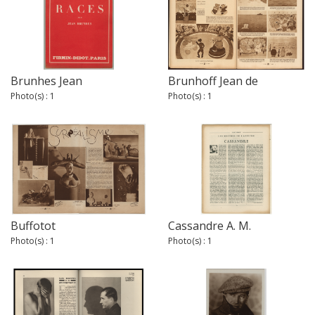
Brunhes Jean
Brunhoff Jean de
Photo(s) : 1
Photo(s) : 1
Buffotot
Cassandre A. M.
Photo(s) : 1
Photo(s) : 1