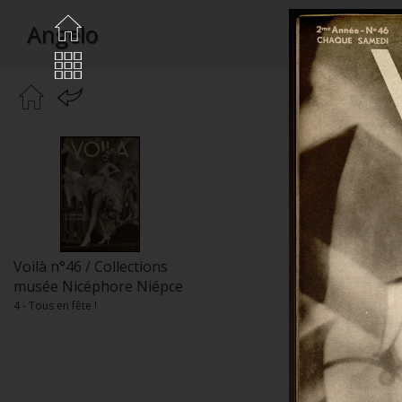
Angelo
Voilà n°46 / Collections
musée Nicéphore Niépce
4 - Tous en fête !