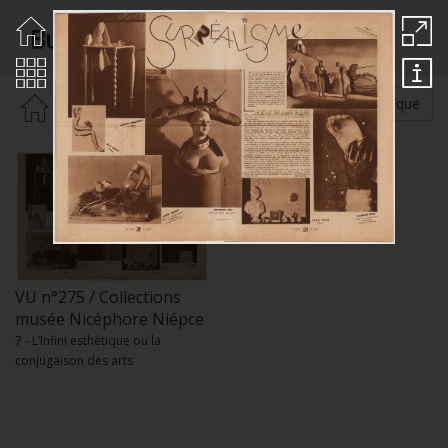
Buffotot
Rechercher par :
Auteur
Thématique
VU n°275 / Collections
musée Nicéphore Niépce
7 - L’Infini esthétique ou la
conjugaison des arts