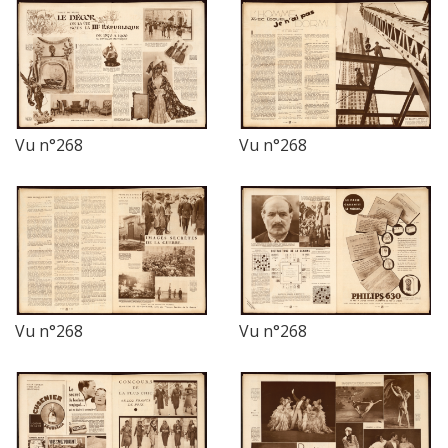
Vu n°268
Vu n°268
Vu n°268
Vu n°268