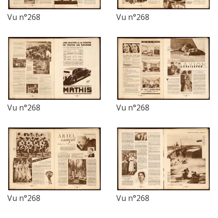
Vu n°268
Vu n°268
Vu n°268
Vu n°268
Vu n°268
Vu n°268