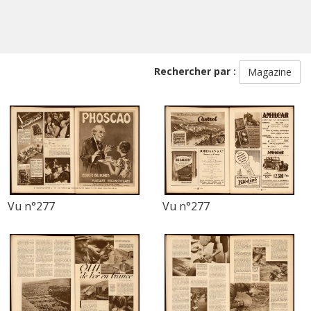
Rechercher par :
Magazine
Vu n°277
Vu n°277