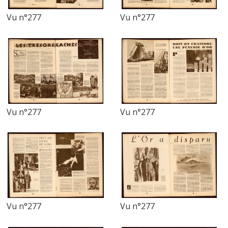
Vu n°277
Vu n°277
Vu n°277
Vu n°277
Vu n°277
Vu n°277