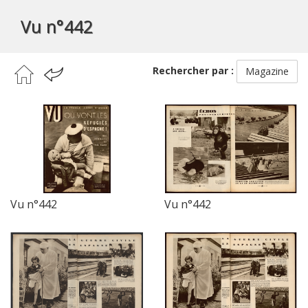
Vu n°442
Rechercher par :
Magazine
Vu n°442
Vu n°442