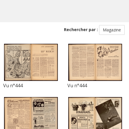
Rechercher par :
Magazine
Vu n°444
Vu n°444