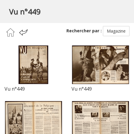
Vu n°449
Rechercher par :
Magazine
Vu n°449
Vu n°449