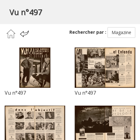
Vu n°497
Rechercher par :
Magazine
Vu n°497
Vu n°497