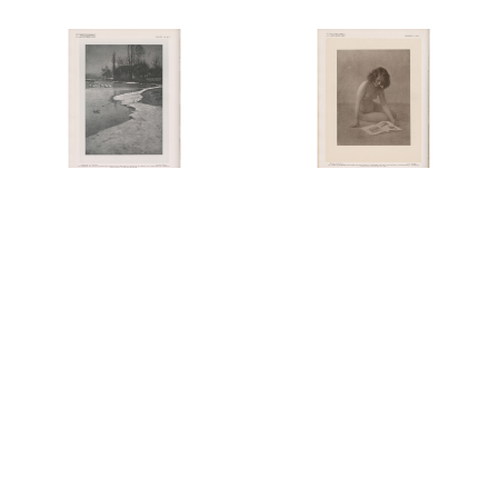
Meyer Albert
Michau René
Photo(s) : 1
Photo(s) : 3
Misonne Léonard
Montgermont Comte
Georges de
Photo(s) : 5
Photo(s) : 1