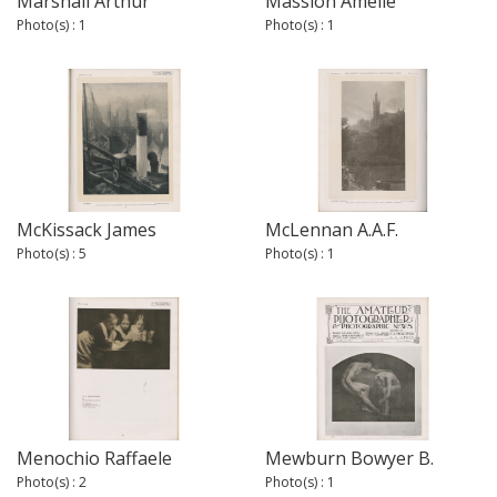
Marshall Arthur
Massion Amélie
Photo(s) : 1
Photo(s) : 1
McKissack James
McLennan A.A.F.
Photo(s) : 5
Photo(s) : 1
Menochio Raffaele
Mewburn Bowyer B.
Photo(s) : 2
Photo(s) : 1