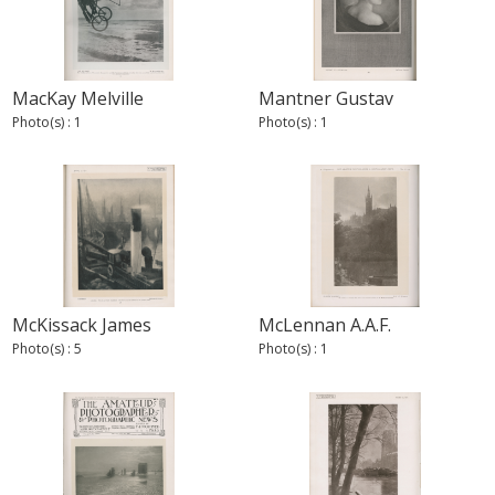
MacKay Melville
Mantner Gustav
Photo(s) : 1
Photo(s) : 1
McKissack James
McLennan A.A.F.
Photo(s) : 5
Photo(s) : 1